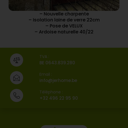
– Nouvelle charpente
– Isolation laine de verre 22cm
– Pose de VELUX
– Ardoise naturelle 40/22
TVA :
BE 0643.839.280
Email :
info@jerhome.be
Téléphone :
+32 496 22 95 90