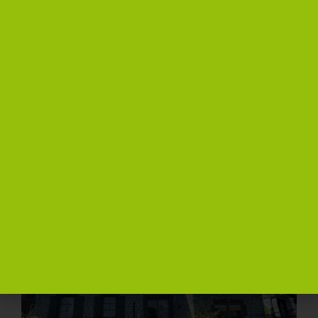
– Recallage charpente
– Pose Sarking + 140mm
– Ardoise artificielle 60/30