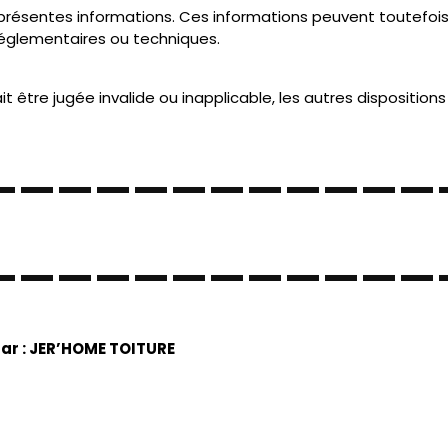
osant d’une connexion Internet.
r maintenance, mise à jour ou raisons techniques.
aphismes, logos, vidéos, structure du site, etc.) est protégé 
clusive de
JER’HOME TOITURE
.
autorisation préalable écrite est interdite.
our assurer l’exactitude des informations publiées sur le s
onnée
ilité.