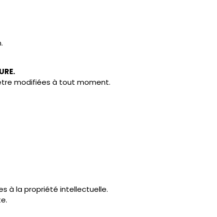
dentialité (RGPD)
————————————
ès des utilisateurs lorsqu’ils remplissent un formulaire d
es techniques peuvent également être collectées automatiq
 cas suivants :