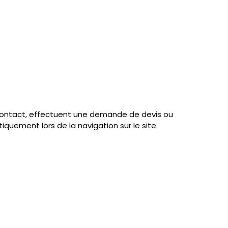
(RGPD).
te perte, accès non autorisé ou divulgation.