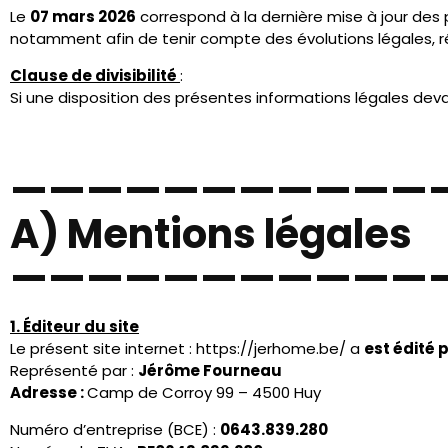
Le site est accessible gratuitement à tout utilisateur disp
L’éditeur s’efforce d’assurer l’accessibilité du site.
Toutefois, l’accès peut être suspendu temporairement pou
5. Propriété intellectuelle
L’ensemble du contenu présent sur le site (textes, images, gr
Sauf mention contraire, ces éléments sont la propriété ex
Toute reproduction ou exploitation du contenu du site sans 
6. Responsabilité
JER’HOME TOITURE
met en œuvre les moyens raisonnables p
Toutefois :
– les informations sont fournies à titre indicatif
– elles peuvent être modifiées à tout moment
– aucune garantie d’exactitude ou d’exhaustivité n’est d
L’utilisateur reconnaît utiliser le site sous sa seule responsab
JER’HOME TOITURE
ne pourra être tenu responsable :
– d’éventuelles erreurs ou omissions
– d’une interruption du site
– de dommages indirects liés à l’utilisation du site