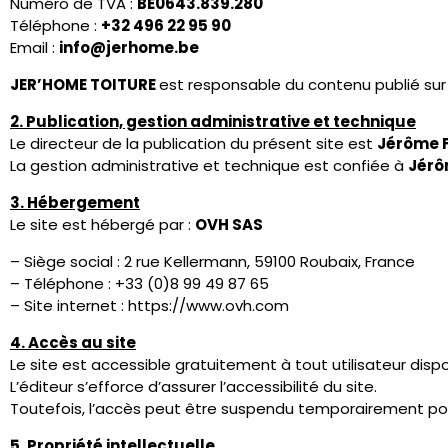
– de problèmes liés au réseau Internet.
JER’HOME TOITURE
se réserve le droit de modifier ou de 
7. Liens hypertextes
Le site peut contenir des liens vers des sites externes.
JER’HOME TOITURE
n’exerce aucun contrôle sur ces sites 
———————————
B) Conditions Général
———————————
1. Objet
Les présentes conditions définissent les modalités d’utilisa
Toute navigation sur le site implique l’acceptation des pr
2. Accès au site
Le site est accessible gratuitement à tout utilisateur disp
L’éditeur se réserve le droit de suspendre ou limiter l’acc