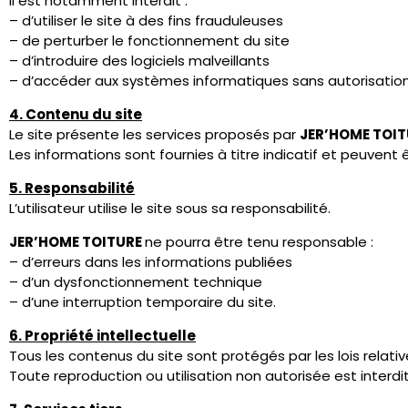
C) Politique de confi
———————————
1. Responsable du traitement
JER’HOME TOITURE :
représenté par :
Jérôme Fourneau
Adresse :
Camp de Corroy 99 – 4500 Huy
Numéro d’entreprise (BCE) :
0643.839.280
Numéro de TVA :
BE0643.839.280
Téléphone :
+32 496 22 95 90
Email :
info@jerhome.be
2. Données collectées
Les données personnelles sont collectées directement aupr
communiquent avec
JER’HOME TOITURE
. Certaines donné
Les données personnelles peuvent être collectées dans les
– formulaire de contact
– demande de devis
– communication par email