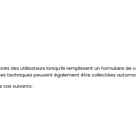
OITURE
.
ires techniques nécessaires au fonctionnement du site :
u sens du Règlement Général sur la Protection des Données 
té du site.
en œuvre pour protéger les données personnelles contre tou