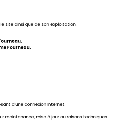
mettre à jour le contenu du site à tout moment et sans préav
et décline toute responsabilité concernant leur contenu ou l
————————————
es d’Utilisation (CGU)
————————————
tion du site : https://jerhome.be/
ésentes conditions.
osant d’une connexion Internet.
ès au site pour maintenance ou mise à jour.