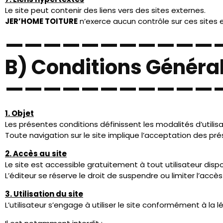
6. Propriété intellectuelle
Tous les contenus du site sont protégés par les lois relative
Toute reproduction ou utilisation non autorisée est interdi
7. Services tiers
Certaines fonctionnalités du site peuvent intégrer des serv
– Google Maps
– Facebook
– Instagram
Ces services sont soumis à leurs propres politiques de conf
Lorsque l’utilisateur interagit avec ces contenus (par ex
concernées peuvent collecter certaines données relatives 
8. Modification des CGU
Les présentes conditions peuvent être modifiées à tout 
La version applicable est celle publiée sur le site.
———————————