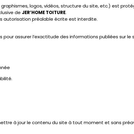
gislation en vigueur.
.
URE.
t être modifiées à tout moment.