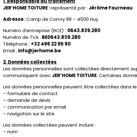
4. Base légale
Les traitements reposent sur :
– l’intérêt légitime pour répondre aux demandes
– les mesures précontractuelles pour les devis
– les obligations légales le cas échéant.
5. Destinataires des données
Les données sont destinées exclusivement à
JER’HOME T
Certaines données peuvent être traitées par des prestata
Ces prestataires agissent en qualité de sous-traitants a
6. Durée de conservation
Les données sont conservées :
– demandes de contact : maximum 3 ans
– obligations comptables : 10 ans
– données techniques : durée limitée nécessaire à la sécuri
7. Sécurité des données
Des mesures techniques et organisationnelles sont mises 
8. Droits des utilisateurs