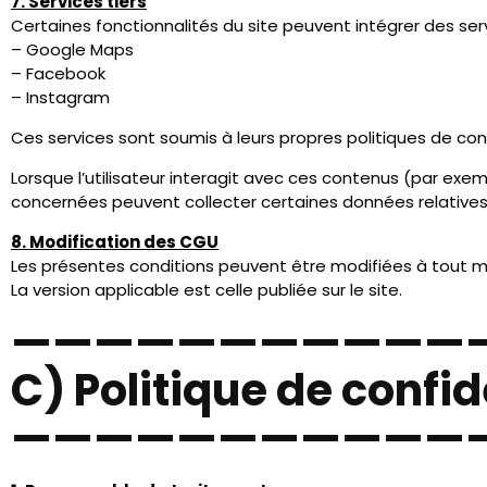
– navigation sur le site.
Les données collectées peuvent inclure :
– nom
– prénom
– adresse email
– numéro de téléphone
– contenu du message
– adresse IP
– données techniques de navigation.
Les informations demandées dans les formulaires du site
informations ne sont pas fournies, il est possible que la 
3. Finalités du traitement
Les données sont utilisées pour :
– répondre aux demandes envoyées via le formulaire de 
– traiter les demandes de devis
– communiquer avec les utilisateurs
– assurer la sécurité du site.