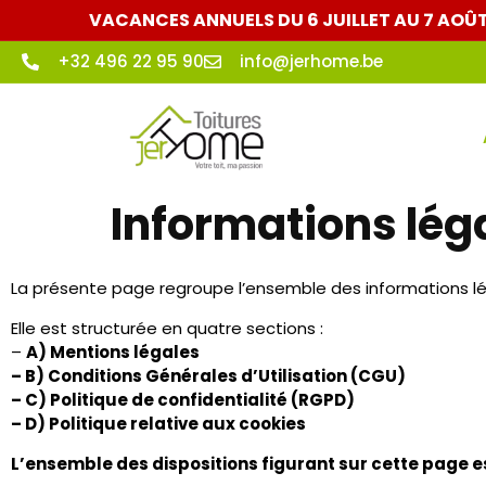
Représenté par :
Jérôme Fourneau
Adresse :
Camp de Corroy 99 – 4500 Huy
Numéro d’entreprise (BCE) :
0643.839.280
Numéro de TVA :
BE0643.839.280
Téléphone :
+32 496 22 95 90
Email :
info@jerhome.be
JER’HOME TOITURE
est responsable du contenu publié sur l
2. Publication, gestion administrative et technique
Le directeur de la publication du présent site est
Jérôme 
La gestion administrative et technique est confiée à
Jérô
3. Hébergement
Le site est hébergé par :
OVH SAS
– Siège social : 2 rue Kellermann, 59100 Roubaix, France
– Téléphone : +33 (0)8 99 49 87 65
– Site internet : https://www.ovh.com
4. Accès au site