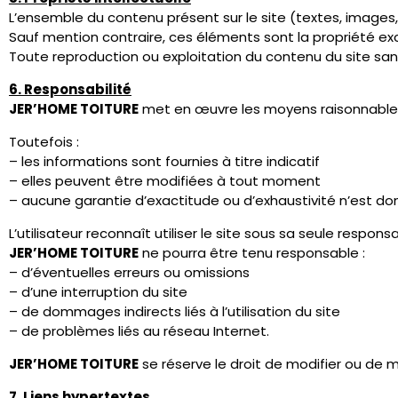
3. Utilisation du site
L’utilisateur s’engage à utiliser le site conformément à la lé
Il est notamment interdit :
– d’utiliser le site à des fins frauduleuses
– de perturber le fonctionnement du site
– d’introduire des logiciels malveillants
– d’accéder aux systèmes informatiques sans autorisation
4. Contenu du site
Le site présente les services proposés par
JER’HOME TOIT
Les informations sont fournies à titre indicatif et peuven
5. Responsabilité
L’utilisateur utilise le site sous sa responsabilité.
JER’HOME TOITURE
ne pourra être tenu responsable :
– d’erreurs dans les informations publiées
– d’un dysfonctionnement technique
– d’une interruption temporaire du site.