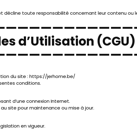
s à la propriété intellectuelle.
te.
ices externes tels que :
identialité.
emple affichage d’une carte Google Maps ou consultation d’un
à la navigation.
moment.
————————————